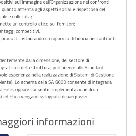
 positivi sull’immagine dell’Organizzazione nei confronti
 in quanto attenta agli aspetti sociali e rispettosa del
ale è collocata;
mette un controllo etico sui fornitori;
vantaggi competitivi,
 prodotti instaurando un rapporto di fiducia nei confronti
ndentemente dalla dimensione, del settore di
grafica e della struttura, può aderire allo Standard.
le esperienza nella realizzazione di Sistemi di Gestione
biente). Lo schema della SA 8000 consente di integrarla
istente, oppure consente l’implementazione di un
à ed Etica vengano sviluppate di pari passo.
maggiori informazioni