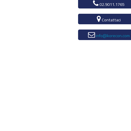
02.9011.1765
Contattaci
info@korecon.com